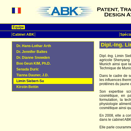
Equipe
Cabinet ABK
Spécia
Dipl.-Ing. L
Dr. Hans-Lothar Arth
Dr. Jennifer Baltes
Dipl.-Ing. Limin Sie
Dr. Dianne Snowden
agricole Shenyang (
Boo Geun KIM, Ph.D.
Munich ainsi que la
Technique de Munic
Senada Duric
Tianna Dauner, J.D.
Dans le cadre de son
les influences ther
Limin Siebert-Su
protéines du jaune d
Kirstin Bettin
Son expertise sci
cosmétique, en pa
formulation, la te
physiologie alimenta
cosmétique ainsi qu
En 2008, elle a co
dans le cabinet ABK
Elle parle courammen