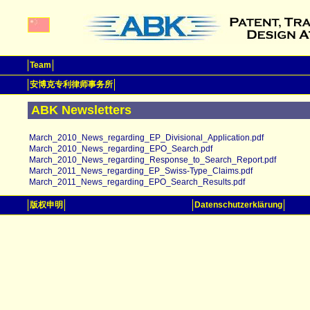
Team
安博克专利律师事务所
ABK Newsletters
March_2010_News_regarding_EP_Divisional_Application.pdf
March_2010_News_regarding_EPO_Search.pdf
March_2010_News_regarding_Response_to_Search_Report.pdf
March_2011_News_regarding_EP_Swiss-Type_Claims.pdf
March_2011_News_regarding_EPO_Search_Results.pdf
版权申明
Datenschutzerklärung