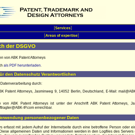
Services
Areas of expertise
ach der DSGVO
en von ABK Patent Attorneys
uch
als PDF herunterladen
.
ür den Datenschutz Verantwortlichen
e Datenverarbeitung durch:
 ABK Patent Attorneys, Jasminweg 9, 14052 Berlin, Deutschland, E-Mail: mail@AB
te von ABK Patent Attorneys ist unter der Anschrift ABK Patent Attorneys, 
tragter@ABK-IP.com erreichbar.
 Verwendung personenbezogener Daten
ys
erfasst mit jedem Aufruf der Internetseite durch eine betroffene Person oder 
Diese allgemeinen Daten und Informationen werden in den Logfiles des Servers