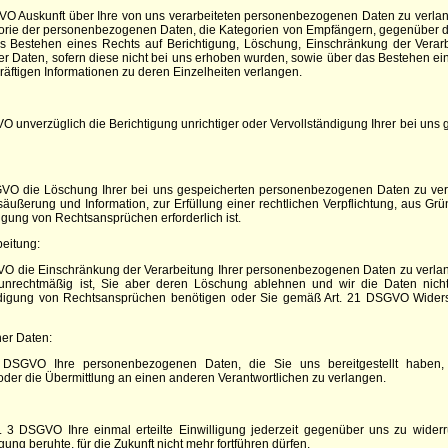
VO Auskunft über Ihre von uns verarbeiteten personenbezogenen Daten zu verla
gorie der personenbezogenen Daten, die Kategorien von Empfängern, gegenüber d
as Bestehen eines Rechts auf Berichtigung, Löschung, Einschränkung der Verar
rer Daten, sofern diese nicht bei uns erhoben wurden, sowie über das Bestehen ei
kräftigen Informationen zu deren Einzelheiten verlangen.
 unverzüglich die Berichtigung unrichtiger oder Vervollständigung Ihrer bei u
O die Löschung Ihrer bei uns gespeicherten personenbezogenen Daten zu verla
ußerung und Information, zur Erfüllung einer rechtlichen Verpflichtung, aus Grün
ung von Rechtsansprüchen erforderlich ist.
eitung:
O die Einschränkung der Verarbeitung Ihrer personenbezogenen Daten zu verlange
ng unrechtmäßig ist, Sie aber deren Löschung ablehnen und wir die Daten nich
digung von Rechtsansprüchen benötigen oder Sie gemäß Art. 21 DSGVO Widersp
er Daten:
SGVO Ihre personenbezogenen Daten, die Sie uns bereitgestellt haben, i
der die Übermittlung an einen anderen Verantwortlichen zu verlangen.
 3 DSGVO Ihre einmal erteilte Einwilligung jederzeit gegenüber uns zu widerr
gung beruhte, für die Zukunft nicht mehr fortführen dürfen.