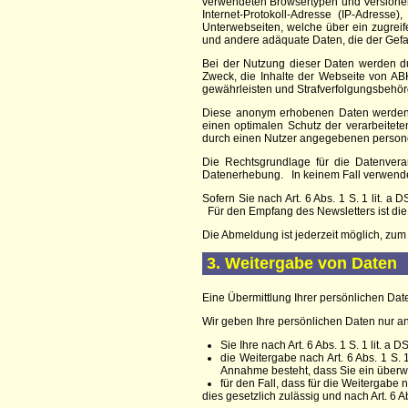
verwendeten Browsertypen und Versionen
Internet-Protokoll-Adresse (IP-Adresse
Unterwebseiten, welche über ein zugreife
und andere adäquate Daten, die der Gefa
Bei der Nutzung dieser Daten werden 
Zweck, die Inhalte der Webseite von
ABK
gewährleisten und Strafverfolgungsbehörd
Diese anonym erhobenen Daten werden d
einen optimalen Schutz der verarbeite
durch einen Nutzer angegebenen person
Die Rechtsgrundlage für die Datenverar
Datenerhebung.
In keinem Fall verwend
Sofern Sie nach Art. 6 Abs. 1 S. 1 lit. 
Für den Empfang des Newsletters ist di
Die Abmeldung ist jederzeit möglich, zum
3. Weitergabe von Daten
Eine Übermittlung Ihrer persönlichen Date
Wir geben Ihre persönlichen Daten nur an 
Sie Ihre nach Art. 6 Abs. 1 S. 1 lit. 
die Weitergabe nach Art. 6 Abs. 1 S.
Annahme besteht, dass Sie ein überw
für den Fall, dass für die Weitergabe n
dies gesetzlich zulässig und nach Art. 6 A