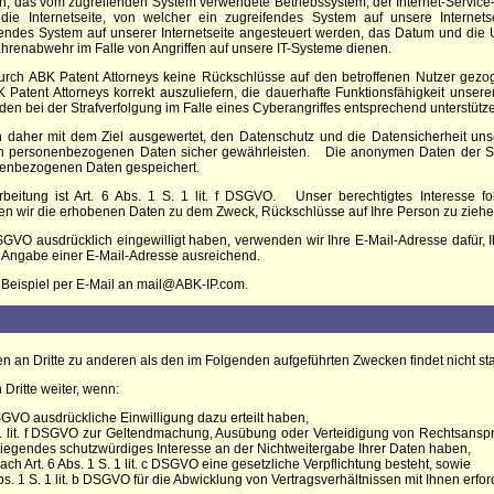
, das vom zugreifenden System verwendete Betriebssystem, der Internet-Service-
), die Internetseite, von welcher ein zugreifendes System auf unsere Internets
ndes System auf unserer Internetseite angesteuert werden, das Datum und die Uhr
hrenabwehr im Falle von Angriffen auf unsere IT-Systeme dienen.
durch
ABK Patent Attorneys keine
Rückschlüsse auf den betroffenen Nutzer gezo
 Patent Attorneys
korrekt auszuliefern, die dauerhafte Funktionsfähigkeit unser
en bei der Strafverfolgung im Falle eines Cyberangriffes entsprechend unterstütz
aher mit dem Ziel ausgewertet, den Datenschutz und die Datensicherheit unser
ten personenbezogenen Daten sicher gewährleisten.
Die anonymen Daten der Se
enbezogenen Daten gespeichert.
beitung ist Art. 6 Abs. 1 S. 1 lit. f DSGVO.
Unser berechtigtes Interesse f
en wir die erhobenen Daten zu dem Zweck, Rückschlüsse auf Ihre Person zu ziehe
a DSGVO ausdrücklich eingewilligt haben, verwenden wir Ihre E-Mail-Adresse dafür
e Angabe einer E-Mail-Adresse ausreichend.
 Beispiel per E-Mail an mail@ABK-IP.com.
n an Dritte zu anderen als den im Folgenden aufgeführten Zwecken findet nicht sta
Dritte weiter, wenn:
a DSGVO ausdrückliche Einwilligung dazu erteilt haben,
 1 lit. f DSGVO zur Geltendmachung, Ausübung oder Verteidigung von Rechtsansprü
iegendes schutzwürdiges Interesse an der Nichtweitergabe Ihrer Daten haben,
ach Art. 6 Abs. 1 S. 1 lit. c DSGVO eine gesetzliche Verpflichtung besteht, sowie
bs. 1 S. 1 lit. b DSGVO für die Abwicklung von Vertragsverhältnissen mit Ihnen erforde