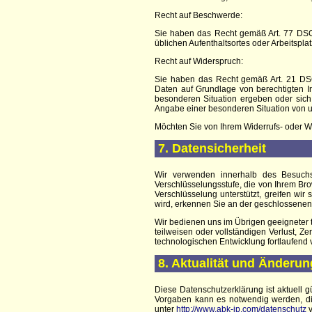
Recht auf Beschwerde:
Sie haben das Recht gemäß Art. 77 DSGV
üblichen Aufenthaltsortes oder Arbeitspl
Recht auf Widerspruch:
Sie haben das Recht gemäß Art. 21 DS
Daten auf Grundlage von berechtigten In
besonderen Situation ergeben oder sich
Angabe einer besonderen Situation von u
Möchten Sie von Ihrem Widerrufs- oder 
7. Datensicherheit
Wir verwenden innerhalb des Besuchs
Verschlüsselungsstufe, die von Ihrem Bro
Verschlüsselung unterstützt, greifen wir
wird, erkennen Sie an der geschlossenen
Wir bedienen uns im Übrigen geeigneter 
teilweisen oder vollständigen Verlust, 
technologischen Entwicklung fortlaufend 
8. Aktualität und Änderu
Diese Datenschutzerklärung ist aktuell 
Vorgaben kann es notwendig werden, di
unter
http://www.abk-ip.com/datenschutz
v