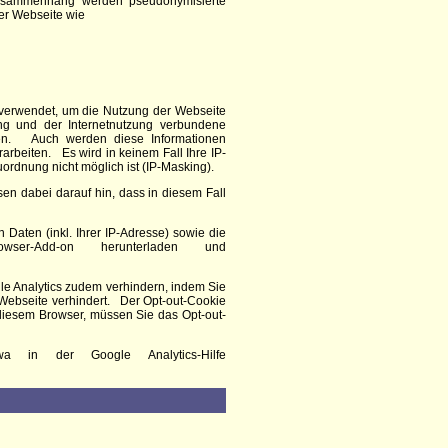
Zusammenhang werden pseudonymisierte
er Webseite wie
 verwendet, um die Nutzung der Webseite
ng und der Internetnutzung verbundene
ngen. Auch werden diese Informationen
rarbeiten. Es wird in keinem Fall Ihre IP-
rdnung nicht möglich ist (IP-Masking).
en dabei darauf hin, dass in diesem Fall
aten (inkl. Ihrer IP-Adresse) sowie die
er-Add-on herunterladen und
le Analytics zudem verhindern, indem Sie
r Webseite verhindert. Der Opt-out-Cookie
 diesem Browser, müssen Sie das Opt-out-
a in der Google Analytics-Hilfe