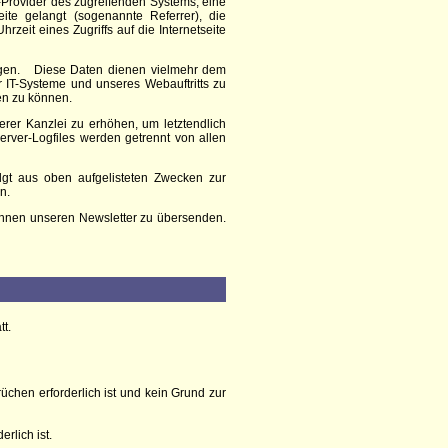
Provider des zugreifenden Systems, eine
eite gelangt (sogenannte Referrer), die
zeit eines Zugriffs auf die Internetseite
gen.
Diese Daten dienen vielmehr dem
er IT-Systeme und unseres Webauftritts zu
en zu können.
er Kanzlei zu erhöhen, um letztendlich
rver-Logfiles werden getrennt von allen
olgt aus oben aufgelisteten Zwecken zur
n.
, Ihnen unseren Newsletter zu übersenden.
tt.
chen erforderlich ist und kein Grund zur
rlich ist.