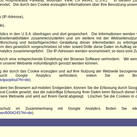
600 Amphitheatre Parkway, Mountain View, CA 94043, U.S.A.). In diesem 
rwendet. Die durch den Cookie erzeugten Informationen über Ihre Benutzung unser
 (IP-Adresse),
e),
ytics in den U.S.A. übertragen und dort gespeichert. Die Informationen werden
seitenaktivitäten zusammenzustellen und um weitere mit der Webseitenutzu
tforschung und bedarfsgerechten Gestaltung dieser Internetseiten zu erbri
rn dies gesetzlich vorgeschrieben ist oder soweit Dritte diese Daten im Auftrag ve
alytics zusammengeführt. Die IP-Adressen werden anonymisiert, so dass eine Zuo
 durch eine entsprechende Einstellung der Browser-Software verhindern. Wir weis
en unserer Webseite vollumfänglich genutzt werden können.
g der durch das Cookie erzeugten und auf Ihre Nutzung der Webseite bezogenen D
durch Google Analytics verhindern, indem Sie ein Brows
age/gaoptout?hl=de
).
dere bei Browsern auf mobilen Endgeräten, können Sie die Erfassung durch Goog
-out-Cookie gesetzt, das die zukünftige Erfassung Ihrer Daten beim Besuch diese
unsere Webseite und wird auf Ihrem Gerät abgelegt. Löschen Sie die Cookies in
nschutz im Zusammenhang mit Google Analytics finden Sie etw
nswer/6004245?hl=de
).