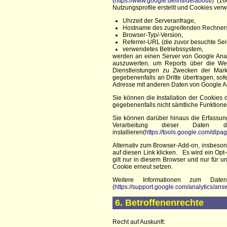
(
https://www.google.de/intl/de/about/
) (1
Nutzungsprofile erstellt und Cookies ve
Uhrzeit der Serveranfrage,
Hostname des zugreifenden Rechners
Browser-Typ/-Version,
Referrer-URL (die zuvor besuchte Seit
verwendetes Betriebssystem,
werden an einen Server von Google Anal
auszuwerten, um Reports über die Web
Dienstleistungen zu Zwecken der Mark
gegebenenfalls an Dritte übertragen, sofe
Adresse mit anderen Daten von Google An
Sie können die Installation der Cookies
gegebenenfalls nicht sämtliche Funktion
Sie können darüber hinaus die Erfassun
Verarbeitung dieser Daten 
installieren(
https://tools.google.com/dlp
Alternativ zum Browser-Add-on, insbeson
auf diesen Link klicken. Es wird ein Opt
gilt nur in diesem Browser und nur für 
Cookie erneut setzen.
Weitere Informationen zum Date
(
https://support.google.com/analytics/a
6. Betroffenenrechte
Recht auf Auskunft: