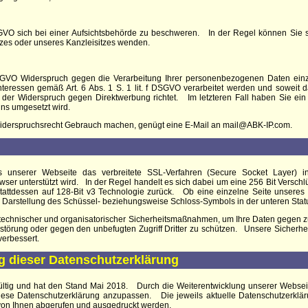
O sich bei einer Aufsichtsbehörde zu beschweren. In der Regel können Sie sic
atzes oder unseres Kanzleisitzes wenden.
GVO Widerspruch gegen die Verarbeitung Ihrer personenbezogenen Daten einz
teressen gemäß Art. 6 Abs. 1 S. 1 lit. f DSGVO verarbeitet werden und soweit da
 der Widerspruch gegen Direktwerbung richtet. Im letzteren Fall haben Sie ein
ns umgesetzt wird.
Widerspruchsrecht Gebrauch machen, genügt eine E-Mail an mail@ABK-IP.com.
 unserer Webseite das verbreitete SSL-Verfahren (Secure Socket Layer) in
wser unterstützt wird. In der Regel handelt es sich dabei um eine 256 Bit Verschl
 stattdessen auf 128-Bit v3 Technologie zurück. Ob eine einzelne Seite unseres In
 Darstellung des Schüssel- beziehungsweise Schloss-Symbols in der unteren Statu
technischer und organisatorischer Sicherheitsmaßnahmen, um Ihre Daten gegen zuf
Zerstörung oder gegen den unbefugten Zugriff Dritter zu schützen. Unsere Sich
verbessert.
ng dieser Datenschutzerklärung
gültig und hat den Stand Mai 2018. Durch die Weiterentwicklung unserer Websei
ese Datenschutzerklärung anzupassen. Die jeweils aktuelle Datenschutzerkläru
on Ihnen abgerufen und ausgedruckt werden.