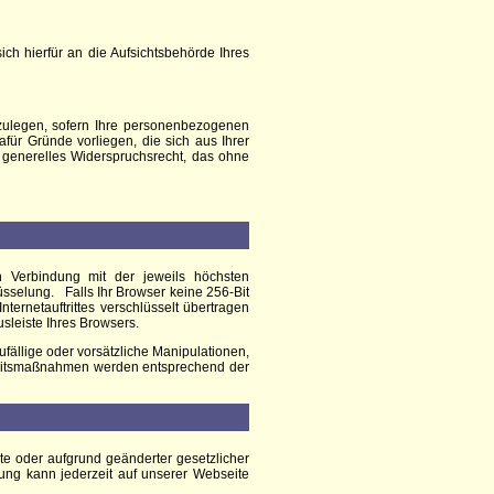
h hierfür an die Aufsichtsbehörde Ihres
ulegen, sofern Ihre personenbezogenen
für Gründe vorliegen, die sich aus Ihrer
 generelles Widerspruchsrecht, das ohne
 Verbindung mit der jeweils höchsten
üsselung. Falls Ihr Browser keine 256-Bit
ternetauftrittes verschlüsselt übertragen
sleiste Ihres Browsers.
ällige oder vorsätzliche Manipulationen,
erheitsmaßnahmen werden entsprechend der
te oder aufgrund geänderter gesetzlicher
ng kann jederzeit auf unserer Webseite