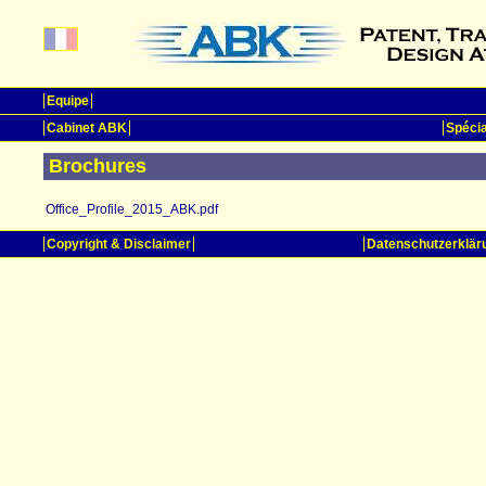
Equipe
Cabinet ABK
Spécia
Brochures
Office_Profile_2015_ABK.pdf
Copyright & Disclaimer
Datenschutzerklär