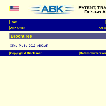
Team
ABK Office
Areas
Brochures
Office_Profile_2015_ABK.pdf
Copyright & Disclaimer
Datenschutzerklär