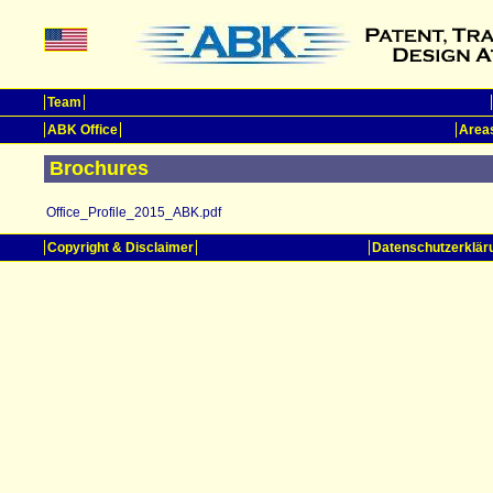
Team
ABK Office
Areas
Brochures
Office_Profile_2015_ABK.pdf
Copyright & Disclaimer
Datenschutzerklär