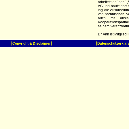
arbeitete er über 
AG und baute dort d
lag die Ausarbeitu
von technischen V
auch mit auslä
Kooperationspartne
seinem Verantwortu
Dr. Arth ist Mitglie
Copyright & Disclaimer
Datenschutzerklär