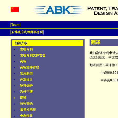
Team
安博克专利律师事务所
翻译
知识产权
发明专利
我们翻译专利申请
发明专利文件管理
德文到德文、中文或
商标
翻译费用：英译德0.15
商标文件管理
中译德0.30 EUR
实用新型
外观设计
中译英0.35 EUR
物种保护
涉外申请
翻译
特许契约
雇员发明权
专利侵权