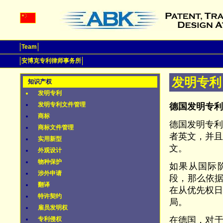
Team
安博克专利律师事务所
发明专利
知识产权
发明专利
发明专利文件管理
德国发明专利
商标
德国发明专
商标文件管理
者英文，并
实用新型
文。
外观设计
物种保护
如果从国际阶
涉外申请
段，那么依据P
翻译
在从优先权日
特许契约
局。
雇员发明权
在德国，对于
专利侵权