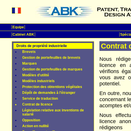
Equipe
Cabinet ABK
Spécia
Contrat 
Droits de propriété industrielle
Brevets
Gestion de portefeuilles de brevets
Nous rédig
Marques
licence en 
Gestion de portefeuilles de marques
vérifions ég
Modèles d'utilité
vous avez o
Modèles industriels
potentiel.
Protection des obtentions végétales
En outre, no
Dépôt de demandes à l'étranger
Service de traduction
concernant le
Contrat de licence
acomptes et/
Législation relative aux inventions de
salarié
Nous effect
Opposition
licence ano
Action en nullité
rédigeons